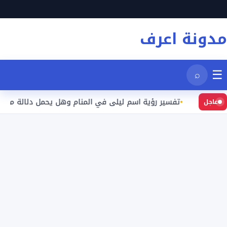
نتقل
لى
مدونة اعرف
لمحتوى
☰
⌕
يد
تفسير رؤية اسم ليلى في المنام وهل يحمل دلالة محددة؟
عاجل