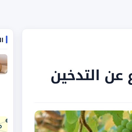
ال
ع عن التدخين