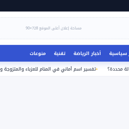
مساحة إعلان أعلى الموقع 728×90
ر سياسية
أخبار الرياضة
تقنية
منوعات
؟
تفسير اسم أماني في المنام للعزباء والمتزوجة والحامل وا