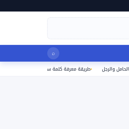
بحث
⌕
لرجل
طريقة معرفة كلمة سر الواي فاي المتصل بها على الآي