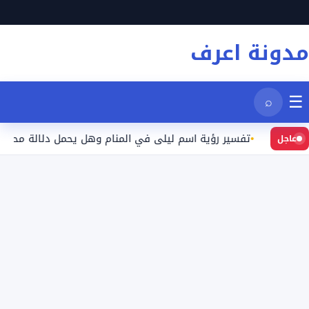
نتقل
لى
مدونة اعرف
لمحتوى
☰
⌕
د
تفسير رؤية اسم ليلى في المنام وهل يحمل دلالة محددة؟
عاجل