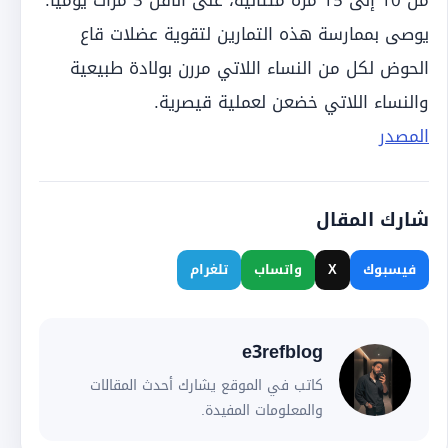
من 10 إلى 15 مرة متتالية، على الأقل 3 مرات يوميًا.
يوصى بممارسة هذه التمارين لتقوية عضلات قاع
الحوض لكل من النساء اللاتي مررن بولادة طبيعية
والنساء اللاتي خضعن لعملية قيصرية.
المصدر
شارك المقال
فيسبوك
X
واتساب
تلغرام
e3refblog
كاتب في الموقع يشارك أحدث المقالات
والمعلومات المفيدة.