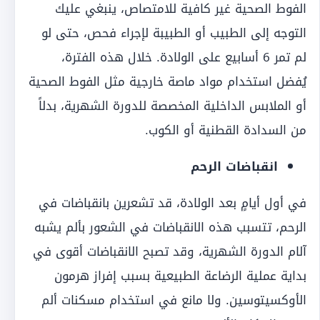
الفوط الصحية غير كافية للامتصاص، ينبغي عليك
التوجه إلى الطبيب أو الطبيبة لإجراء فحص، حتى لو
لم تمر 6 أسابيع على الولادة. خلال هذه الفترة،
يُفضل استخدام مواد ماصة خارجية مثل الفوط الصحية
أو الملابس الداخلية المخصصة للدورة الشهرية، بدلاً
من السدادة القطنية أو الكوب.
انقباضات الرحم
في أول أيامٍ بعد الولادة، قد تشعرين بانقباضات في
الرحم، تتسبب هذه الانقباضات في الشعور بألم يشبه
آلام الدورة الشهرية، وقد تصبح الانقباضات أقوى في
بداية عملية الرضاعة الطبيعية بسبب إفراز هرمون
الأوكسيتوسين. ولا مانع في استخدام مسكنات ألم