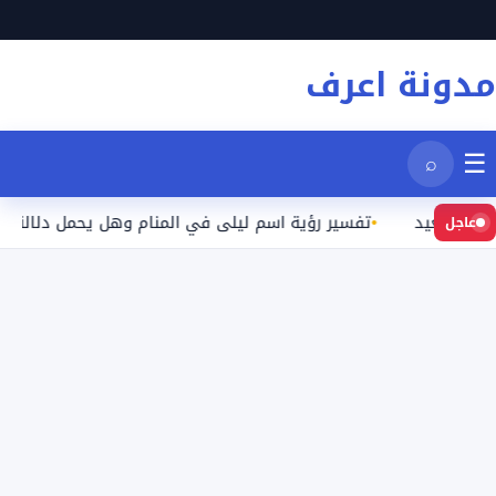
نتقل
لى
مدونة اعرف
لمحتوى
☰
⌕
بعيد
تفسير رؤية اسم ليلى في المنام وهل يحمل دلالة محددة؟
عاجل