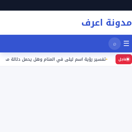
نتقل
لى
مدونة اعرف
لمحتوى
☰
⌕
يد
تفسير رؤية اسم ليلى في المنام وهل يحمل دلالة محددة؟
عاجل