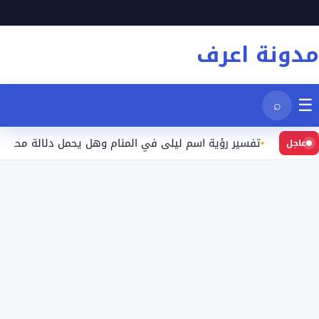
نتقل
لى
مدونة اعرف
لمحتوى
☰
⌕
تفسير رؤية اسم ليلى في المنام وهل يحمل دلالة محددة؟
عاجل