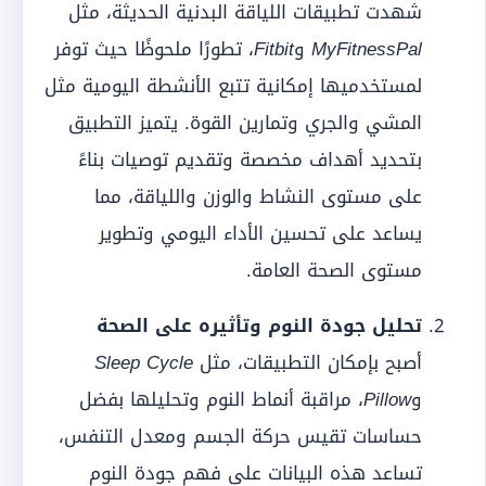
شهدت تطبيقات اللياقة البدنية الحديثة، مثل
MyFitnessPal
و
Fitbit
، تطورًا ملحوظًا حيث توفر
لمستخدميها إمكانية تتبع الأنشطة اليومية مثل
المشي والجري وتمارين القوة. يتميز التطبيق
بتحديد أهداف مخصصة وتقديم توصيات بناءً
على مستوى النشاط والوزن واللياقة، مما
يساعد على تحسين الأداء اليومي وتطوير
مستوى الصحة العامة.
تحليل جودة النوم وتأثيره على الصحة
أصبح بإمكان التطبيقات، مثل
Sleep Cycle
و
Pillow
، مراقبة أنماط النوم وتحليلها بفضل
حساسات تقيس حركة الجسم ومعدل التنفس،
تساعد هذه البيانات على فهم جودة النوم