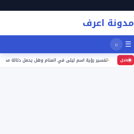
نتقل
لى
مدونة اعرف
لمحتوى
☰
⌕
د
تفسير رؤية اسم ليلى في المنام وهل يحمل دلالة محددة؟
عاجل