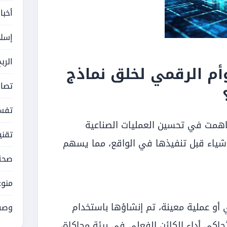
أخبا
إسلا
الرب
أم الرقمي لخلق نماذج
تصام
تفسي
 ساهمت في تحسين العمليات الصناعية
تقني
لأشياء قبل تنفيذها في الواقع، مما يسهم
صحة
منوع
 أو عملية معينة، تم إنشاؤها باستخدام
وصف
ُحاكي أداء الكائن الفعلي في بيئة محاكاة،