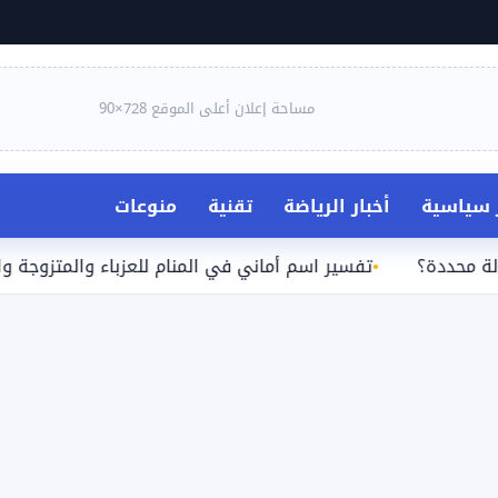
مساحة إعلان أعلى الموقع 728×90
ر سياسية
أخبار الرياضة
تقنية
منوعات
ة؟
تفسير اسم أماني في المنام للعزباء والمتزوجة والحامل وا