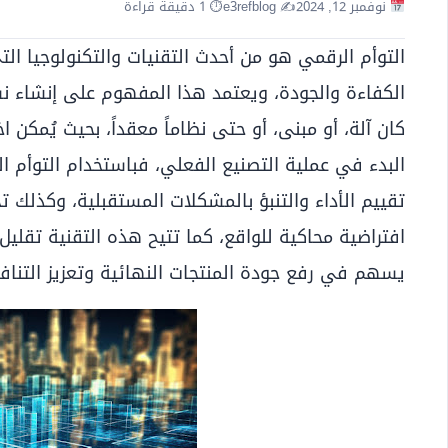
نوفمبر 12, 2024
✍️ e3refblog
⏱ 1 دقيقة قراءة
التوأم الرقمي هو من أحدث التقنيات والتكنولوجيا ا
الكفاءة والجودة، ويعتمد هذا المفهوم على إنشاء 
كان آلة، أو مبنى، أو حتى نظاماً معقداً، بحيث يُمكن ا
البدء في عملية التصنيع الفعلي، فباستخدام التوأم
تقييم الأداء والتنبؤ بالمشكلات المستقبلية، وكذلك تح
افتراضية محاكية للواقع، كما تتيح هذه التقنية تقليل 
يسهم في رفع جودة المنتجات النهائية وتعزيز التن