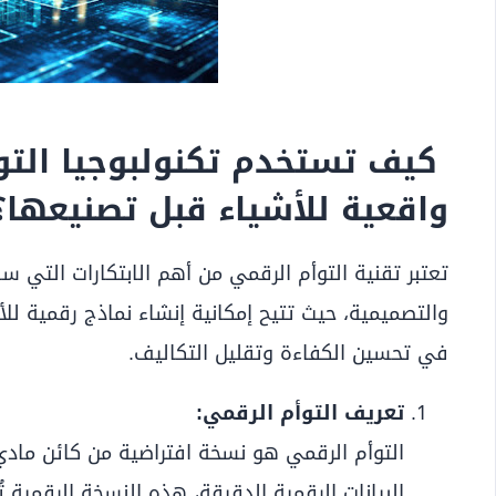
كيف تستخدم تكنولبوجيا التو
واقعية للأشياء قبل تصنيعها؟
تعتبر تقنية التوأم الرقمي من أهم الابتكارات التي
والتصميمية، حيث تتيح إمكانية إنشاء نماذج رقمية ل
في تحسين الكفاءة وتقليل التكاليف.
تعريف التوأم الرقمي:
التوأم الرقمي هو نسخة افتراضية من كائن مادي
البيانات الرقمية الدقيقة، هذه النسخة الرقمية ت