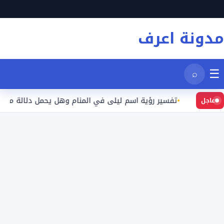
نتقل
لى
مدونة اعرف
لمحتوى
☰
⌕
يد
تفسير رؤية اسم ليلى في المنام وهل يحمل دلالة محددة؟
عاجل