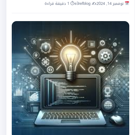
نوفمبر 14, 2024
✍️ e3refblog
⏱ 1 دقيقة قراءة