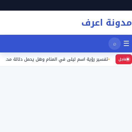
نتقل
لى
مدونة اعرف
لمحتوى
☰
⌕
د
تفسير رؤية اسم ليلى في المنام وهل يحمل دلالة محددة؟
عاجل