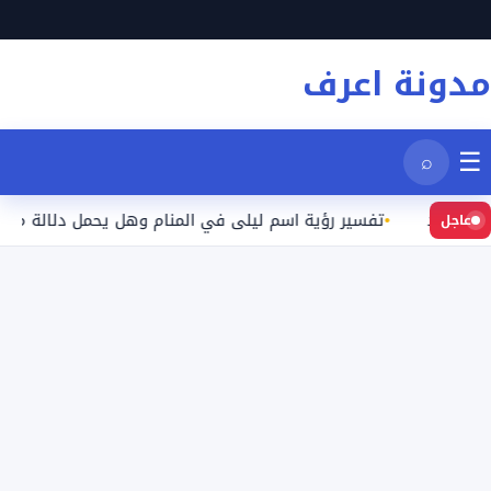
نتقل
لى
مدونة اعرف
لمحتوى
☰
⌕
بعيد
تفسير رؤية اسم ليلى في المنام وهل يحمل دلالة محددة؟
عاجل