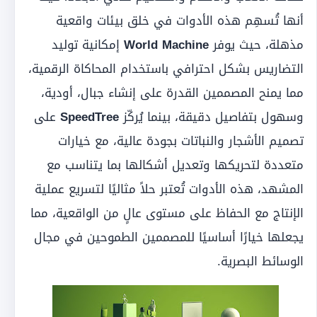
أنها تُسهِم هذه الأدوات في خلق بيئات واقعية
مذهلة، حيث يوفر
World Machine
إمكانية توليد
التضاريس بشكل احترافي باستخدام المحاكاة الرقمية،
مما يمنح المصممين القدرة على إنشاء جبال، أودية،
وسهول بتفاصيل دقيقة، بينما يُركّز
SpeedTree
على
تصميم الأشجار والنباتات بجودة عالية، مع خيارات
متعددة لتحريكها وتعديل أشكالها بما يتناسب مع
المشهد، هذه الأدوات تُعتبر حلاً مثاليًا لتسريع عملية
الإنتاج مع الحفاظ على مستوى عالٍ من الواقعية، مما
يجعلها خيارًا أساسيًا للمصممين الطموحين في مجال
الوسائط البصرية.