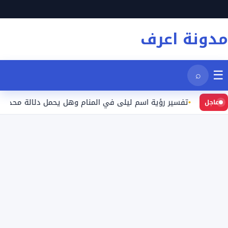
نتقل
لى
مدونة اعرف
لمحتوى
☰
⌕
تفسير رؤية اسم ليلى في المنام وهل يحمل دلالة محددة؟
عاجل