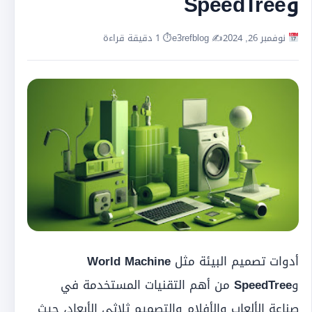
وSpeedTree
نوفمبر 26, 2024
✍️ e3refblog
⏱ 1 دقيقة قراءة
أدوات تصميم البيئة مثل
World Machine
و
SpeedTree
من أهم التقنيات المستخدمة في
صناعة الألعاب والأفلام والتصميم ثلاثي الأبعاد، حيث