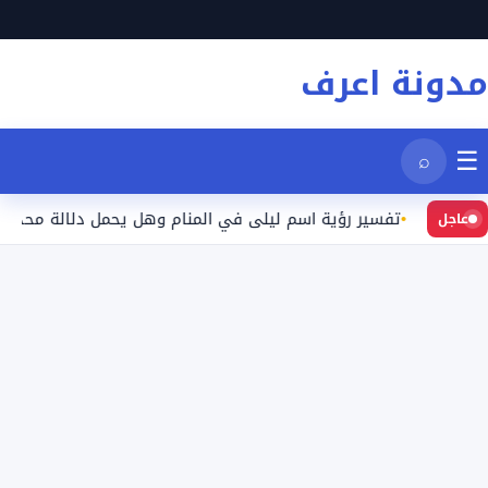
نتقل
لى
مدونة اعرف
لمحتوى
☰
⌕
تفسير رؤية اسم ليلى في المنام وهل يحمل دلالة محددة؟
عاجل