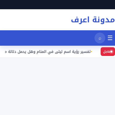
نتقل
لى
مدونة اعرف
لمحتوى
☰
⌕
بعيد
تفسير رؤية اسم ليلى في المنام وهل يحمل دلالة محددة؟
عاجل