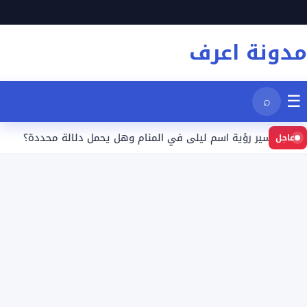
نتقل
لى
مدونة اعرف
لمحتوى
☰
⌕
تفسير رؤية اسم ليلى في المنام وهل يحمل دلالة محددة؟
تفسير
عاجل