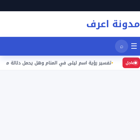
نتقل
لى
مدونة اعرف
لمحتوى
☰
⌕
يد
تفسير رؤية اسم ليلى في المنام وهل يحمل دلالة محددة؟
عاجل