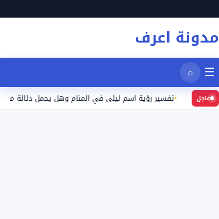
نتقل
لى
مدونة اعرف
لمحتوى
☰
⌕
يد
تفسير رؤية اسم ليلى في المنام وهل يحمل دلالة محددة؟
عاجل