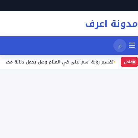
نتقل
لى
مدونة اعرف
لمحتوى
☰
⌕
تفسير رؤية اسم ليلى في المنام وهل يحمل دلالة محددة؟
عاجل