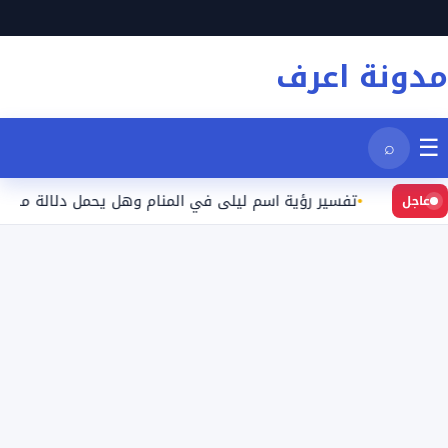
نتقل
لى
مدونة اعرف
لمحتوى
☰
⌕
يد
تفسير رؤية اسم ليلى في المنام وهل يحمل دلالة محددة؟
عاجل