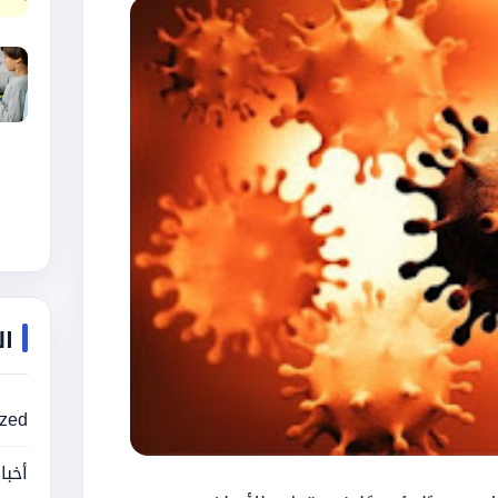
ال
ized
أخبا