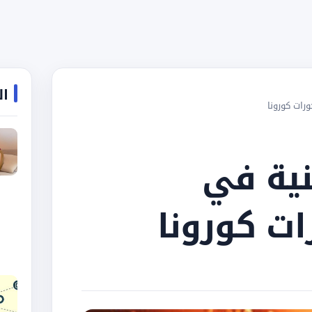
ال
رات كورونا
نية في
ت كورونا