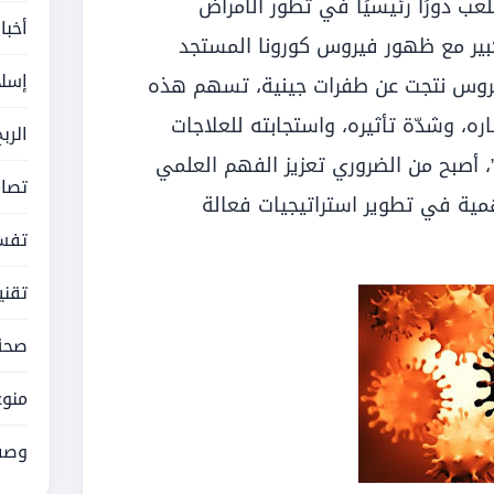
لعب دورًا رئيسيًا في تطور الأمراض
أخبا
بير مع ظهور فيروس كورونا المستجد
إسلا
ة للفيروس نتجت عن طفرات جينية، تسهم هذه
، وشدّة تأثيره، واستجابته للعلاجات
الرب
”، أصبح من الضروري تعزيز الفهم العلمي
تصام
همية في تطوير استراتيجيات فعالة
تفسي
تقني
صحة
منوع
وصف