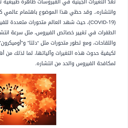
تُعَدُّ التغيرات الجينية في الفيروسات ظاهرة طبيعية ت
وانتشاره،. وقد حظي هذا الموضوع باهتمام عالمي ك
(COVID-19)، حيث شهد العالم متحورات متعدد
الطفرات في تغيير خصائص الفيروس، مثل سرعة انتشاره
واللقاحات، ومع تطور متحورات مثل “دلتا” و”أوميكرون
لكيفية حدوث هذه التغيرات وآلياتها، لما لذلك من أ
لمكافحة الفيروس والحد من انتشاره.