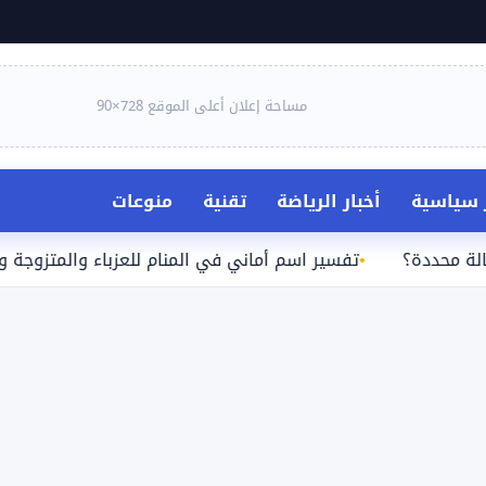
مساحة إعلان أعلى الموقع 728×90
ر سياسية
أخبار الرياضة
تقنية
منوعات
؟
تفسير اسم أماني في المنام للعزباء والمتزوجة والحامل وا