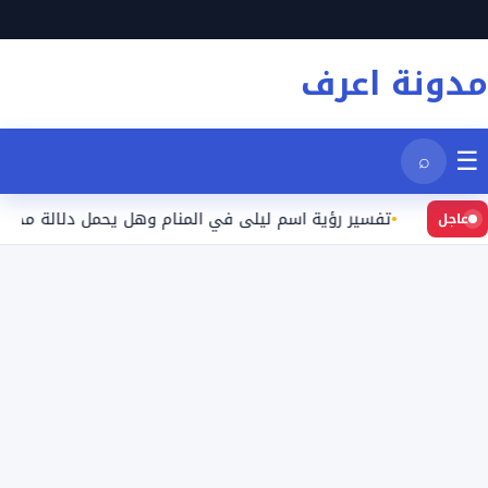
نتقل
لى
مدونة اعرف
لمحتوى
☰
⌕
د
تفسير رؤية اسم ليلى في المنام وهل يحمل دلالة محددة؟
عاجل