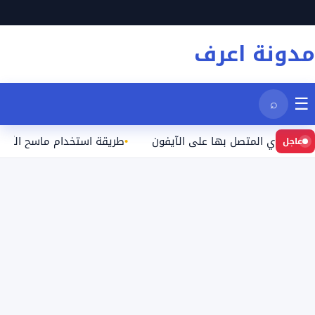
نتقل
لى
مدونة اعرف
لمحتوى
☰
⌕
فاي المتصل بها على الآيفون
طريقة استخدام ماسح الآيفون لم
عاجل