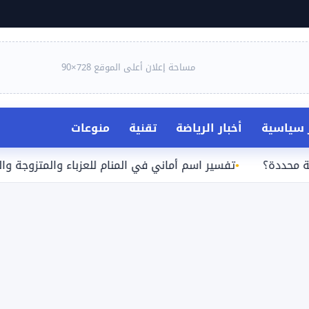
مساحة إعلان أعلى الموقع 728×90
ر سياسية
أخبار الرياضة
تقنية
منوعات
ة؟
تفسير اسم أماني في المنام للعزباء والمتزوجة والحامل وا