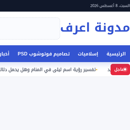
نتقل
السبت، 8 أغسطس 2026
لى
مدونة اعرف
لمحتوى
الرئيسية
إسلاميات
تصاميم فوتوشوب PSD
أخبا
بعيد
تفسير رؤية اسم ليلى في المنام وهل يحمل دلالة محدد
عاجل