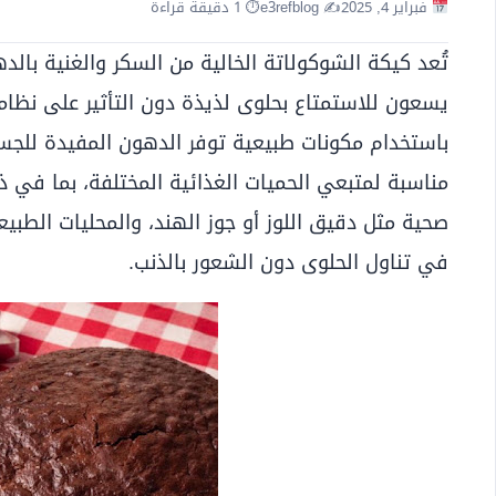
فبراير 4, 2025
✍️ e3refblog
⏱ 1 دقيقة قراءة
تُعد كيكة الشوكولاتة الخالية من السكر والغنية بال
يسعون للاستمتاع بحلوى لذيذة دون التأثير على نظا
باستخدام مكونات طبيعية توفر الدهون المفيدة للجس
مناسبة لمتبعي الحميات الغذائية المختلفة، بما في ذ
صحية مثل دقيق اللوز أو جوز الهند، والمحليات الطبي
في تناول الحلوى دون الشعور بالذنب.