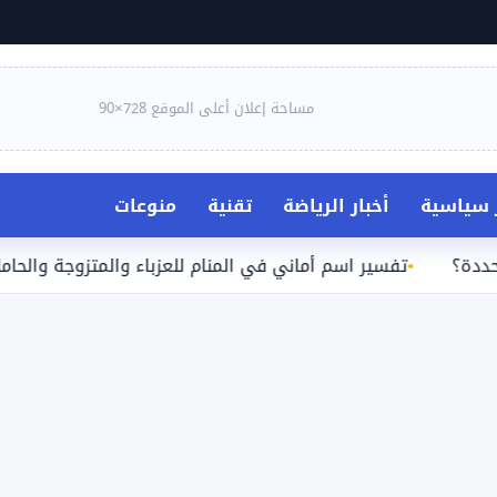
مساحة إعلان أعلى الموقع 728×90
ر سياسية
أخبار الرياضة
تقنية
منوعات
تفسير اسم أماني في المنام للعزباء والمتزوجة والحامل والرجل