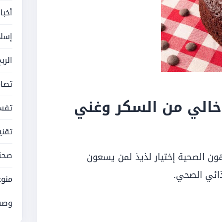
أخبا
إسلا
الرب
تصام
خالي من السكر وغني
تفسي
تقني
صحة
دهون الصحية إختيار لذيذ لمن يسعون
ذائي الصحي.
منوع
وصف