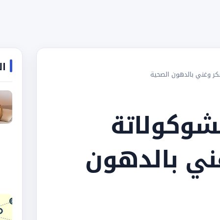
ال
كر وغني بالدهون الصحية
شوكولاتة
ني بالدهون