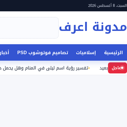
نتقل
السبت، 8 أغسطس 2026
لى
مدونة اعرف
لمحتوى
الرئيسية
إسلاميات
تصاميم فوتوشوب PSD
أخبا
ن بعيد
تفسير رؤية اسم ليلى في المنام وهل يحمل دلالة مح
عاجل