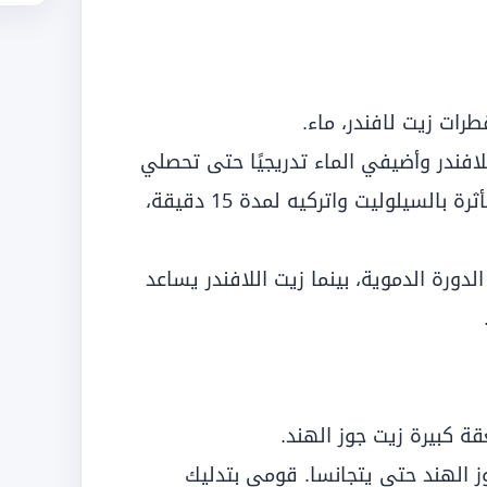
فندر وأضيفي الماء تدريجيًا حتى تحصلي
على معجون ناعم. ضعيه على المناطق المتأثرة بالسيلوليت واتركيه لمدة 15 دقيقة،
دورة الدموية، بينما زيت اللافندر يساعد
 الهند حتى يتجانسا. قومي بتدليك