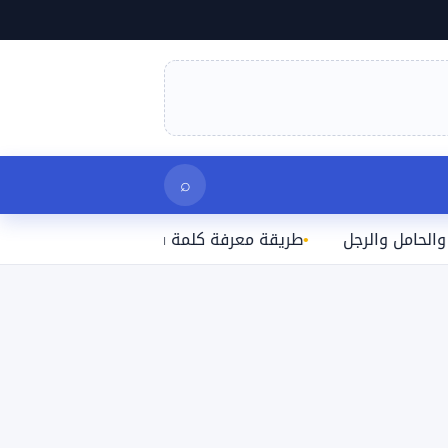
بحث
⌕
والرجل
طريقة معرفة كلمة سر الواي فاي المتصل بها على ال