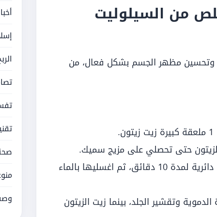
لص من السيلوليت
أخبا
إسلا
الرب
ت وتحسين مظهر الجسم بشكل فعال، من
تصام
تفسي
تقني
لزيتون حتى تحصلي على مزيج سميك.
صحة
دلكي المناطق المصابة بالسيلوليت بحركات دائرية لمدة 10 دقائق، ثم اغسليها بالماء
منوع
وصف
دموية وتقشير الجلد، بينما زيت الزيتون