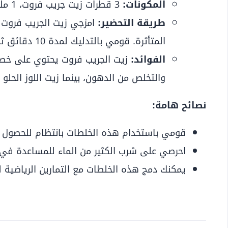
المكونات:
3 قطرات زيت جريب فروت، 1 ملعقة كبيرة زيت لوز حلو.
طريقة التحضير:
امزجي زيت الجريب فروت م
المتأثرة. قومي بالتدليك لمدة 10 دقائق ثم اغسليها بالماء الفاتر.
الفوائد:
زيت الجريب فروت يحتوي على خص
والتخلص من الدهون، بينما زيت اللوز الحل
نصائح هامة:
قومي باستخدام هذه الخلطات بانتظام للحصول ع
احرصي على شرب الكثير من الماء للمساعدة في 
يمكنك دمج هذه الخلطات مع التمارين الرياضية ل