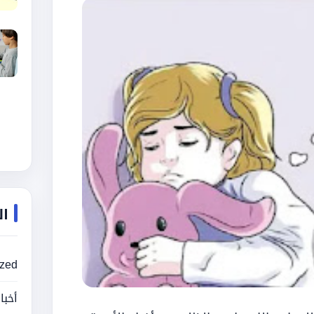
ال
ized
أخبا