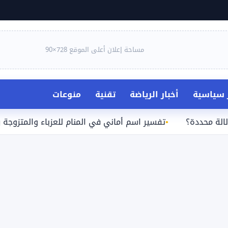
مساحة إعلان أعلى الموقع 728×90
ر سياسية
أخبار الرياضة
تقنية
منوعات
دة؟
تفسير اسم أماني في المنام للعزباء والمتزوجة والحامل و