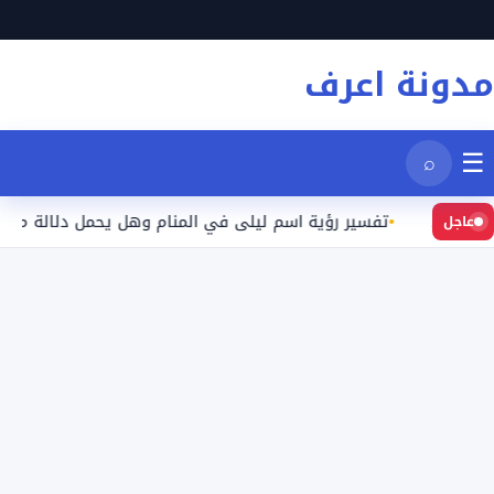
نتقل
لى
مدونة اعرف
لمحتوى
☰
⌕
عيد
تفسير رؤية اسم ليلى في المنام وهل يحمل دلالة محددة؟
عاجل