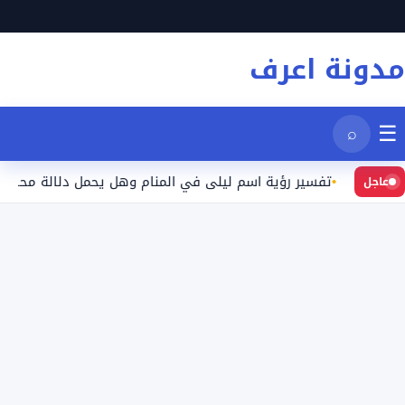
نتقل
لى
مدونة اعرف
لمحتوى
☰
⌕
تفسير رؤية اسم ليلى في المنام وهل يحمل دلالة محددة؟
عاجل