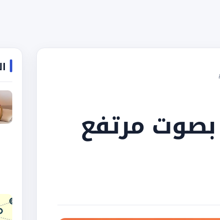
ال
بصوت مرتفع