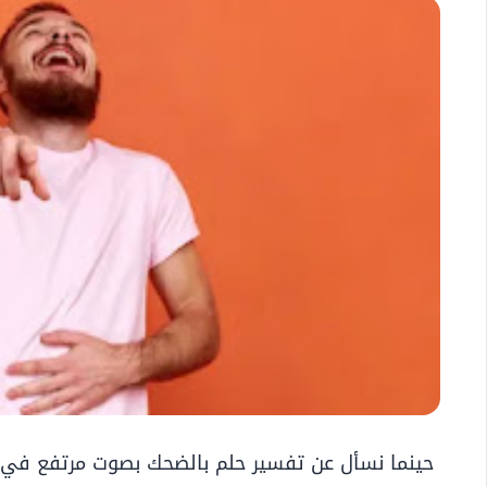
حينما نسأل عن تفسير حلم بالضحك بصوت مرتفع في ا