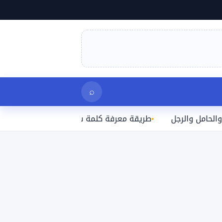
بحث
⌕
والرجل
طريقة معرفة كلمة سر الواي فاي المتصل بها على ال