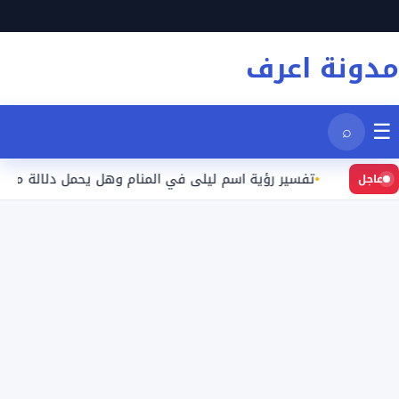
نتقل
لى
مدونة اعرف
لمحتوى
☰
⌕
عيد
تفسير رؤية اسم ليلى في المنام وهل يحمل دلالة محددة؟
عاجل