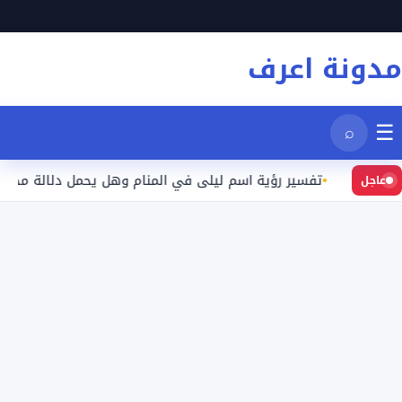
نتقل
لى
مدونة اعرف
لمحتوى
☰
⌕
يد
تفسير رؤية اسم ليلى في المنام وهل يحمل دلالة محددة؟
عاجل