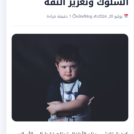
السلوك وتعزيز الثقة
يوليو 20, 2024
✍️ e3refblog
⏱ 1 دقيقة قراءة