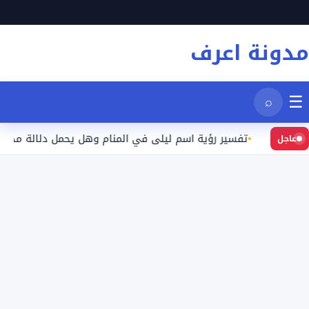
نتقل
لى
مدونة اعرف
لمحتوى
☰
⌕
عيد
تفسير رؤية اسم ليلى في المنام وهل يحمل دلالة محددة؟
عاجل