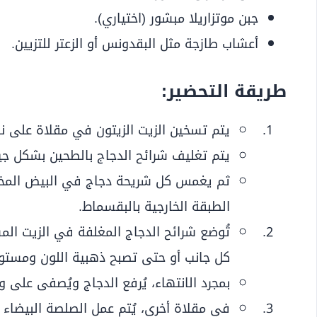
جبن موتزاريلا مبشور (اختياري).
أعشاب طازجة مثل البقدونس أو الزعتر للتزيين.
طريقة التحضير:
يتم تسخين الزيت الزيتون في مقلاة على ن
يتم تغليف شرائح الدجاج بالطحين بشكل جي
ثم يغمس كل شريحة دجاج في البيض المخ
الطبقة الخارجية بالبقسماط.
كل جانب أو حتى تصبح ذهبية اللون ومستو
بمجرد الانتهاء، يُرفع الدجاج ويُصفى على 
في مقلاة أخرى، يُتم عمل الصلصة البيضاء