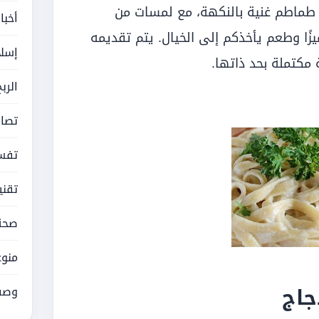
طماطم غنية بالنكهة، مع لمسات من
أخبا
زًا وطعم يأخذكم إلى الخيال. يتم تقديمه
إسلا
مكتملة بحد ذاتها.
الرب
تصام
تفسي
تقني
صحة
منوع
جاج
وصف