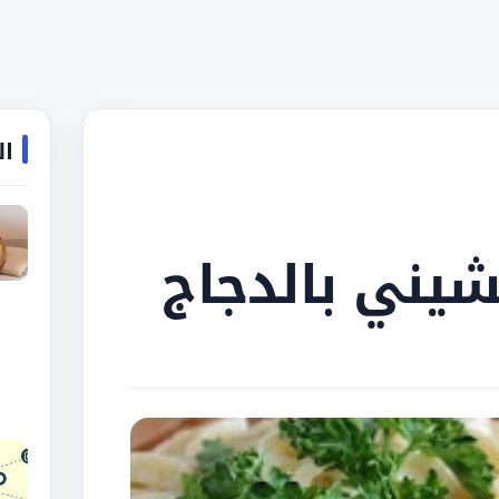
ال
يني بالدجاج