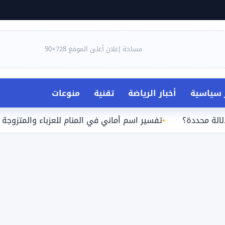
مساحة إعلان أعلى الموقع 728×90
ر سياسية
أخبار الرياضة
تقنية
منوعات
ة؟
تفسير اسم أماني في المنام للعزباء والمتزوجة والحامل و