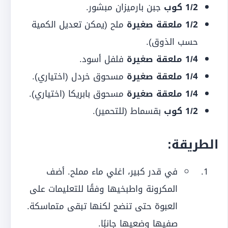
1/2 كوب
جبن بارميزان مبشور.
1/2 ملعقة صغيرة
ملح (يمكن تعديل الكمية
حسب الذوق).
1/4 ملعقة صغيرة
فلفل أسود.
1/4 ملعقة صغيرة
مسحوق خردل (اختياري).
1/4 ملعقة صغيرة
مسحوق بابريكا (اختياري).
1/2 كوب
بقسماط (للتحمير).
الطريقة:
في قدر كبير، اغلي ماء مملح. أضف
المكرونة واطبخيها وفقًا للتعليمات على
العبوة حتى تنضج لكنها تبقى متماسكة.
صفيها وضعيها جانبًا.