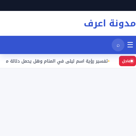
نتقل
لى
مدونة اعرف
لمحتوى
☰
⌕
يد
تفسير رؤية اسم ليلى في المنام وهل يحمل دلالة محددة؟
عاجل