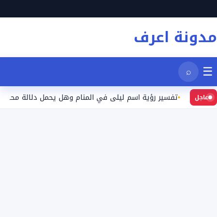
نتقل
لى
مدونة اعرف
لمحتوى
☰
⌕
تفسير رؤية اسم ليلى في المنام وهل يحمل دلالة محددة؟
عاجل