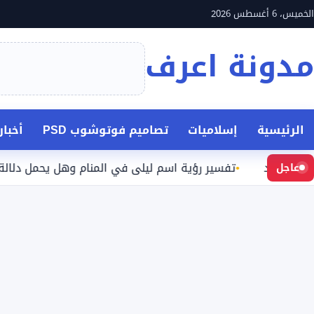
نتقل
الخميس، 6 أغسطس 2026
لى
مدونة اعرف
لمحتوى
الرئيسية
إسلاميات
تصاميم فوتوشوب PSD
أخبا
د
تفسير رؤية اسم ليلى في المنام وهل يحمل دلالة محددة؟
عاجل