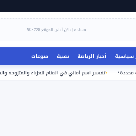
مساحة إعلان أعلى الموقع 728×90
ر سياسية
أخبار الرياضة
تقنية
منوعات
تفسير اسم أماني في المنام للعزباء والمتزوجة والحامل والر