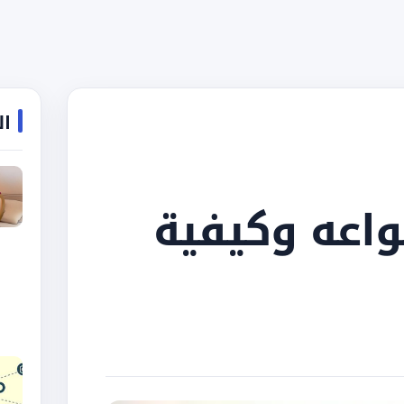
ال
واعه وكيفية