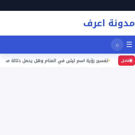
نتقل
لى
مدونة اعرف
لمحتوى
☰
⌕
عيد
تفسير رؤية اسم ليلى في المنام وهل يحمل دلالة محددة؟
عاجل