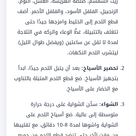
زيت السمسم، صلصة الهريسة، العسل، الثوم،
الزنجبيل، الفلفل الأسود، والفلفل الأحمر. أضف
قطع اللحم إلى الخليط وامزجها جيدًا حتى
تتغلف بالتتبيلة، غطِّ الوعاء واتركه في الثلاجة
لمدة لا تقل عن ساعتين (ويفضل طوال الليل)
ليتشرب اللحم النكهات.
تحضير الأسياخ:
بعد أن يتبل اللحم جيدًا، ابدأ
بتجهيز الأسياخ. ضع قطع اللحم المتبلة بالتناوب
مع الخضار على الأسياخ.
الشواء:
سخّن الشواية على درجة حرارة
متوسطة إلى عالية. ضع أسياخ اللحم على
الشواية واشوِها لمدة 8-10 دقائق، مع تقليبها
من وقت لآخر حتى تنضج قطع اللحم من جميع