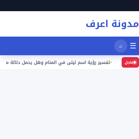
نتقل
لى
مدونة اعرف
لمحتوى
☰
⌕
يد
تفسير رؤية اسم ليلى في المنام وهل يحمل دلالة محددة؟
عاجل