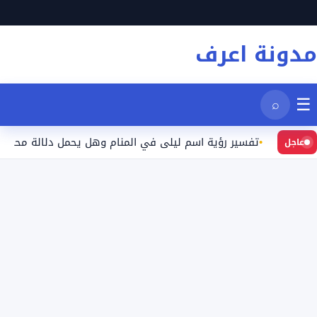
نتقل
لى
مدونة اعرف
لمحتوى
☰
⌕
تفسير رؤية اسم ليلى في المنام وهل يحمل دلالة محددة؟
عاجل