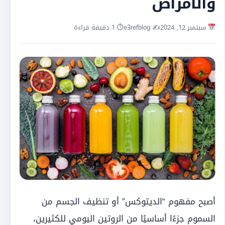
والأمراض
سبتمبر 12, 2024
✍️ e3refblog
⏱ 1 دقيقة قراءة
أصبح مفهوم “الديتوكس” أو تنظيف الجسم من
السموم جزءًا أساسيًا من الروتين اليومي للكثيرين،