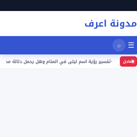
نتقل
لى
مدونة اعرف
لمحتوى
☰
⌕
يد
تفسير رؤية اسم ليلى في المنام وهل يحمل دلالة محددة؟
عاجل