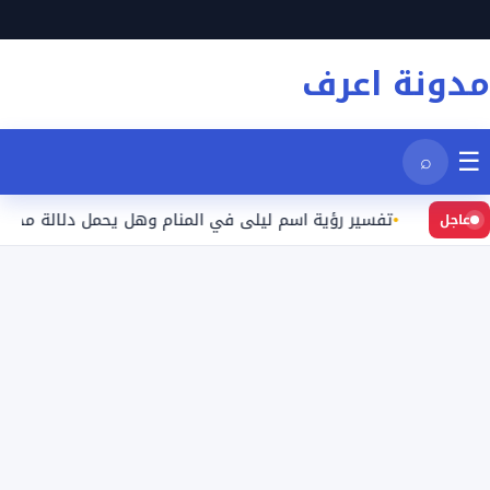
نتقل
لى
مدونة اعرف
لمحتوى
☰
⌕
د
تفسير رؤية اسم ليلى في المنام وهل يحمل دلالة محددة؟
عاجل