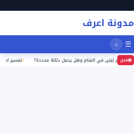
نتقل
لى
مدونة اعرف
لمحتوى
☰
⌕
سم ليلى في المنام وهل يحمل دلالة محددة؟
تفسير اسم أماني ف
عاجل