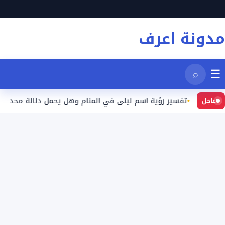
نتقل
لى
مدونة اعرف
لمحتوى
☰
⌕
تفسير رؤية اسم ليلى في المنام وهل يحمل دلالة محددة؟
عاجل