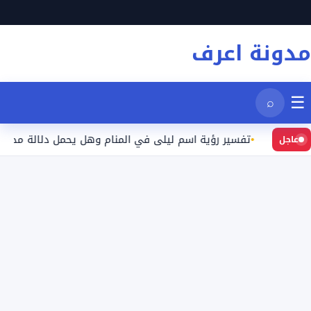
نتقل
لى
مدونة اعرف
لمحتوى
☰
⌕
د
تفسير رؤية اسم ليلى في المنام وهل يحمل دلالة محددة؟
عاجل