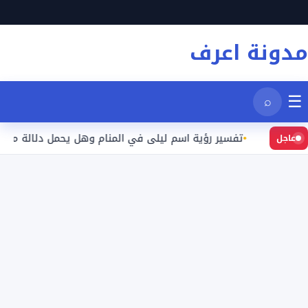
نتقل
لى
مدونة اعرف
لمحتوى
☰
⌕
عيد
تفسير رؤية اسم ليلى في المنام وهل يحمل دلالة محددة؟
عاجل