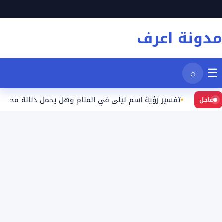
نتقل
لى
مدونة اعرف
لمحتوى
☰
⌕
د
تفسير رؤية اسم ليلى في المنام وهل يحمل دلالة محددة؟
عاجل