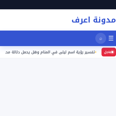
نتقل
لى
مدونة اعرف
لمحتوى
☰
⌕
تفسير رؤية اسم ليلى في المنام وهل يحمل دلالة محددة؟
عاجل