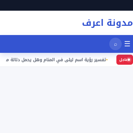
نتقل
لى
مدونة اعرف
لمحتوى
☰
⌕
عيد
تفسير رؤية اسم ليلى في المنام وهل يحمل دلالة محددة؟
عاجل