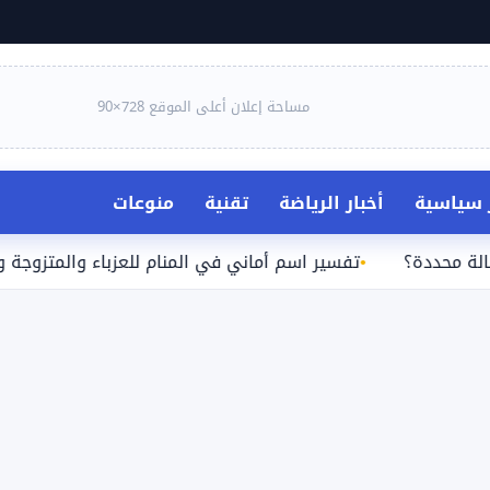
مساحة إعلان أعلى الموقع 728×90
ر سياسية
أخبار الرياضة
تقنية
منوعات
دة؟
تفسير اسم أماني في المنام للعزباء والمتزوجة والحامل و