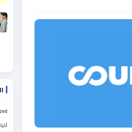
ال
ized
أخبا