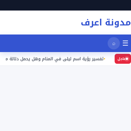
نتقل
لى
مدونة اعرف
لمحتوى
☰
⌕
عيد
تفسير رؤية اسم ليلى في المنام وهل يحمل دلالة محددة؟
عاجل